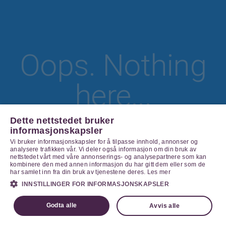
Oops. Nothing
here...
Dette nettstedet bruker
informasjonskapsler
Vi bruker informasjonskapsler for å tilpasse innhold, annonser og
Go Home
analysere trafikken vår. Vi deler også informasjon om din bruk av
nettstedet vårt med våre annonserings- og analysepartnere som kan
kombinere den med annen informasjon du har gitt dem eller som de
har samlet inn fra din bruk av tjenestene deres.
Les mer
INNSTILLINGER FOR INFORMASJONSKAPSLER
Godta alle
Avvis alle