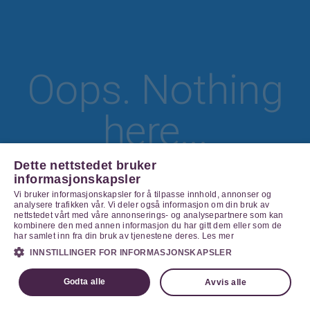
Oops. Nothing
here...
Dette nettstedet bruker
informasjonskapsler
Vi bruker informasjonskapsler for å tilpasse innhold, annonser og
Go Home
analysere trafikken vår. Vi deler også informasjon om din bruk av
nettstedet vårt med våre annonserings- og analysepartnere som kan
kombinere den med annen informasjon du har gitt dem eller som de
har samlet inn fra din bruk av tjenestene deres.
Les mer
INNSTILLINGER FOR INFORMASJONSKAPSLER
Godta alle
Avvis alle